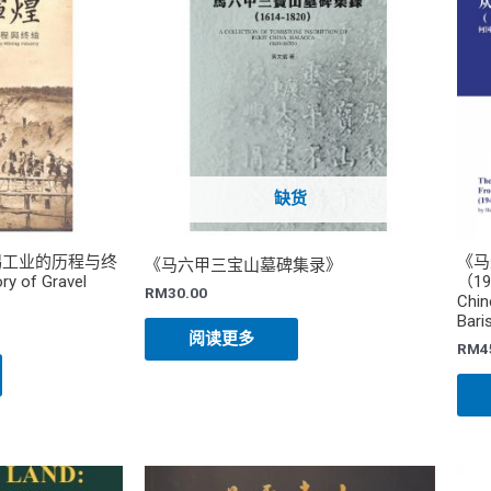
缺货
锡工业的历程与终
《马
《马六甲三宝山墓碑集录》
ry of Gravel
（19
RM
30.00
Chin
Bari
阅读更多
RM
4