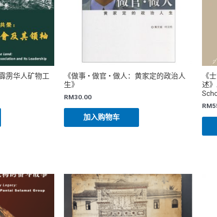
霹雳华人矿物工
《做事 • 做官 • 做人：黄家定的政治人
《士
生》
述》A 
Scho
RM
30.00
RM
5
加入购物车