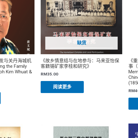
缺货
发与关丹海城机
《故乡情意结与在地参与：马来亚怡保
《重
 the Family
客籍锡矿家李桂和研究》
事（1
Goh Kim Whuat &
Memo
RM
35.00
Chin
(185
阅读更多
RM
4