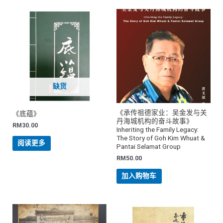
缺货
《承传祖德家业：吴金发与关
《底蕴》
丹海城机构的奋斗故事》
RM
30.00
Inheriting the Family Legacy:
The Story of Goh Kim Whuat &
阅读更多
Pantai Selamat Group
RM
50.00
加入购物车