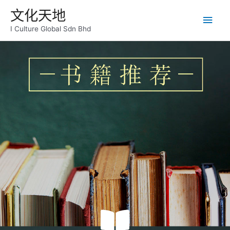
跳
主
文化天地
至
内
I Culture Global Sdn Bhd
菜
容
单