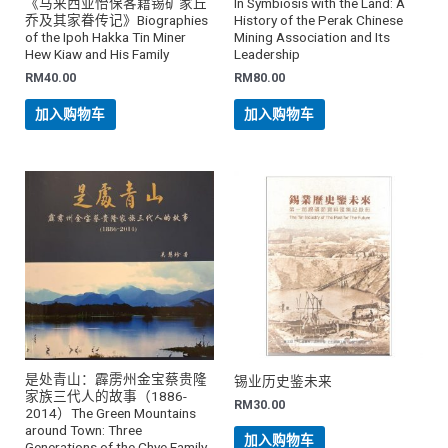
《马来西亚怡保客籍锡矿家丘
In Symbiosis with the Land: A
乔及其家眷传记》Biographies
History of the Perak Chinese
of the Ipoh Hakka Tin Miner
Mining Association and Its
Hew Kiaw and His Family
Leadership
RM
40.00
RM
80.00
加入购物车
加入购物车
是处青山：霹雳州金宝蔡贵隆
锡业历史鉴未来
家族三代人的故事（1886-
RM
30.00
2014）The Green Mountains
around Town: Three
加入购物车
Generations of the Chye Family