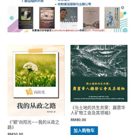
《与土地的共生共荣：霹雳华
人矿物工会及其领袖》
RM
80.00
《“颖”向阳光——我的从政之
路》
加入购物车
RM
50.00