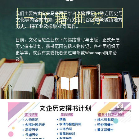
人物传记、
地方历史与
我们主要售卖有关马来西亚华人
文化等内容的
书籍，尤其有关
近打谷区域老城镇地方
历史、锡矿业及橡胶业等著作。
目前，文化理想企业旗下的锡路撰写与出版，正式开展
历史撰书计划，撰书范围包括人物传记、各社团组织历
史等等，欢迎有意委托者透过电邮或Whatsapp前来洽
谈。