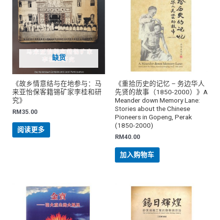
缺货
《故乡情意结与在地参与：马
《重拾历史的记忆 – 务边华人
来亚怡保客籍锡矿家李桂和研
先贤的故事（1850-2000）》A
究》
Meander down Memory Lane:
Stories about the Chinese
RM
35.00
Pioneers in Gopeng, Perak
(1850-2000)
阅读更多
RM
40.00
加入购物车