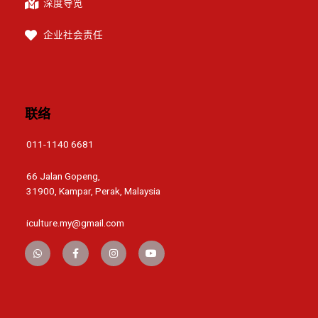
深度导览
企业社会责任
联络
011-1140 6681
66 Jalan Gopeng,
31900, Kampar, Perak, Malaysia
iculture.my@gmail.com
W
F
I
Y
h
a
n
o
a
c
s
u
t
e
t
t
s
b
a
u
a
o
g
b