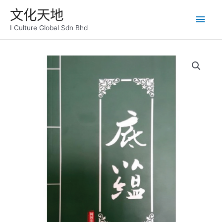
跳
主
文化天地
至
内
I Culture Global Sdn Bhd
菜
容
单