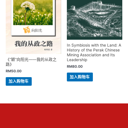
In Symbiosis with the Land: A
History of the Perak Chinese
Mining Association and Its
《“颖”向阳光——我的从政之
Leadership
路》
RM
80.00
RM
50.00
加入购物车
加入购物车