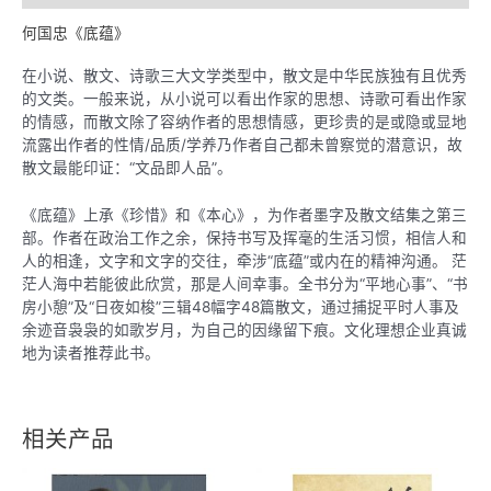
何国忠《底蕴》
在小说、散文、诗歌三大文学类型中，散文是中华民族独有且优秀
的文类。一般来说，从小说可以看出作家的思想、诗歌可看出作家
的情感，而散文除了容纳作者的思想情感，更珍贵的是或隐或显地
流露出作者的性情/品质/学养乃作者自己都未曾察觉的潜意识，故
散文最能印证：“文品即人品”。
《底蕴》上承《珍惜》和《本心》，为作者墨字及散文结集之第三
部。作者在政治工作之余，保持书写及挥毫的生活习惯，相信人和
人的相逢，文字和文字的交往，牵涉“底蕴”或内在的精神沟通。 茫
茫人海中若能彼此欣赏，那是人间幸事。全书分为“平地心事”、“书
房小憩”及“日夜如梭”三辑48幅字48篇散文，通过捕捉平时人事及
余迹音袅袅的如歌岁月，为自己的因缘留下痕。文化理想企业真诚
地为读者推荐此书。
相关产品